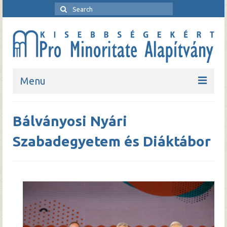
Menu
Kezdőlap
Bálványosi Nyári
Bemutatkozó
Szabadegyetem és Diáktábor
Rendezvények
Pro Minoritate folyóirat
Pro Minoritate könyvsorozat
Kapcsolat