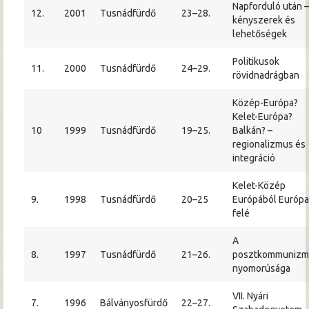
Napforduló után –
12.
2001
Tusnádfürdő
23–28.
kényszerek és
lehetőségek
Politikusok
11.
2000
Tusnádfürdő
24–29.
rövidnadrágban
Közép-Európa?
Kelet-Európa?
10
1999
Tusnádfürdő
19–25.
Balkán? –
regionalizmus és
integráció
Kelet-Közép
9.
1998
Tusnádfürdő
20–25
Európából Európa
felé
A
8.
1997
Tusnádfürdő
21–26.
posztkommunizm
nyomorúsága
VII. Nyári
7.
1996
Bálványosfürdő
22–27.