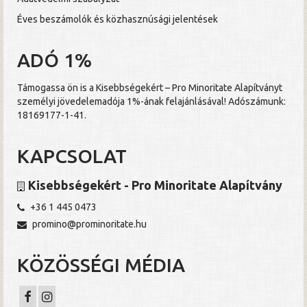
Éves beszámolók és közhasznúsági jelentések
ADÓ 1%
Támogassa ön is a Kisebbségekért – Pro Minoritate Alapítványt
személyi jövedelemadója 1%-ának felajánlásával! Adószámunk:
18169177-1-41.
KAPCSOLAT
Kisebbségekért - Pro Minoritate Alapítvány
+36 1 445 0473
promino@prominoritate.hu
KÖZÖSSÉGI MÉDIA