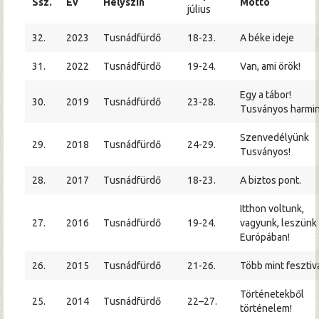
Ssz.
Év
Helyszín
Mottó
július
32.
2023
Tusnádfürdő
18-23.
A béke ideje
31.
2022
Tusnádfürdő
19-24.
Van, ami örök!
Egy a tábor!
30.
2019
Tusnádfürdő
23-28.
Tusványos harmin
Szenvedélyünk
29.
2018
Tusnádfürdő
24-29.
Tusványos!
28.
2017
Tusnádfürdő
18-23.
A biztos pont.
Itthon voltunk,
27.
2016
Tusnádfürdő
19-24.
vagyunk, leszünk
Európában!
26.
2015
Tusnádfürdő
21-26.
Több mint fesztivá
Történetekből
25.
2014
Tusnádfürdő
22–27.
történelem!