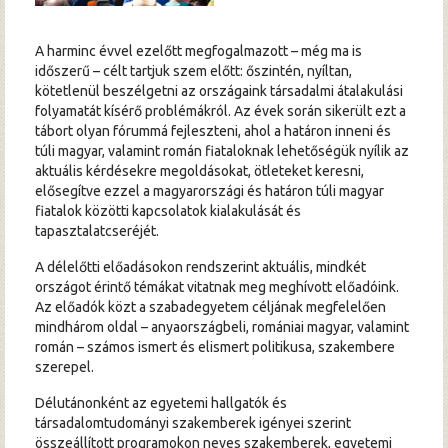
A harminc évvel ezelőtt megfogalmazott – még ma is
időszerű – célt tartjuk szem előtt: őszintén, nyíltan,
kötetlenül beszélgetni az országaink társadalmi átalakulási
folyamatát kísérő problémákról. Az évek során sikerült ezt a
tábort olyan fórummá fejleszteni, ahol a határon inneni és
túli magyar, valamint román fiataloknak lehetőségük nyílik az
aktuális kérdésekre megoldásokat, ötleteket keresni,
elősegítve ezzel a magyarországi és határon túli magyar
fiatalok közötti kapcsolatok kialakulását és
tapasztalatcseréjét.
A délelőtti előadásokon rendszerint aktuális, mindkét
országot érintő témákat vitatnak meg meghívott előadóink.
Az előadók közt a szabadegyetem céljának megfelelően
mindhárom oldal – anyaországbeli, romániai magyar, valamint
román – számos ismert és elismert politikusa, szakembere
szerepel.
Délutánonként az egyetemi hallgatók és
társadalomtudományi szakemberek igényei szerint
összeállított programokon neves szakemberek, egyetemi