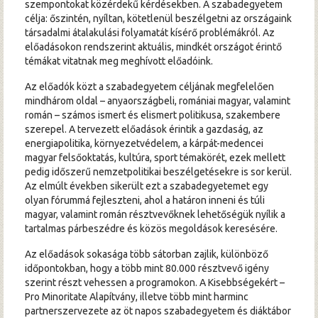
szempontokat közérdekű kérdésekben. A szabadegyetem
célja: őszintén, nyíltan, kötetlenül beszélgetni az országaink
társadalmi átalakulási folyamatát kísérő problémákról. Az
előadásokon rendszerint aktuális, mindkét országot érintő
témákat vitatnak meg meghívott előadóink.
Az előadók közt a szabadegyetem céljának megfelelően
mindhárom oldal – anyaországbeli, romániai magyar, valamint
román – számos ismert és elismert politikusa, szakembere
szerepel. A tervezett előadások érintik a gazdaság, az
energiapolitika, környezetvédelem, a kárpát-medencei
magyar felsőoktatás, kultúra, sport témakörét, ezek mellett
pedig időszerű nemzetpolitikai beszélgetésekre is sor kerül.
Az elmúlt években sikerült ezt a szabadegyetemet egy
olyan fórummá fejleszteni, ahol a határon inneni és túli
magyar, valamint román résztvevőknek lehetőségük nyílik a
tartalmas párbeszédre és közös megoldások keresésére.
Az előadások sokasága több sátorban zajlik, különböző
időpontokban, hogy a több mint 80.000 résztvevő igény
szerint részt vehessen a programokon. A Kisebbségekért –
Pro Minoritate Alapítvány, illetve több mint harminc
partnerszervezete az öt napos szabadegyetem és diáktábor