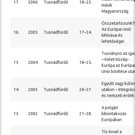
17.
2006
Tusnádfürdő
18–23.
másik
Magyarország
Összetartozunk?!
Az Európai Unió
16.
2005
Tusnádfürdő
17–24.
kihívásai és
lehetőségei
Tusványos az iga
– Kelet-Közép-
15
2004
Tusnádfürdő
18–25.
Európa az Európa
Unió bővítése utá
Együtt vagy külön
14.
2003
Tusnádfürdő
20–27.
utakon – Integrác
és nemzeti érdek
A polgári
13.
2002
Tusnádfürdő
21–28.
kibontakozás
Európában
Tíz évvel a