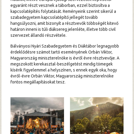
egyaránt részt vesznek a táborban, ezzel biztosítva a
kapcsolatépítés folytatását. Reményeink szerint sikerül a
szabadegyetem kapcsolatépítő jellegét tovább
hangsúlyozni, amit bizonyít a résztvevők többségét kitevő
határon inneni is túli diáksereg jelenléte, illetve több civil
szervezet állandó részvétele.
Bálványosi Nyári Szabadegyetem és Diáktábor legnagyobb
érdeklődésre számot tartó eseményének Orbán Viktor,
Magyarország miniszterelnöke is évről évre résztvevője. A
megszokott kerekasztal-beszélgetést mindig tömegek
kísérik figyelemmel a helyszínen, s ennek egyik oka, hogy
évről-évre Orbán Viktor, Magyarország miniszterelnöke
fontos megállapításokat tesz.