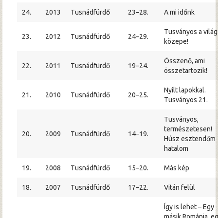
24.
2013
Tusnádfürdő
23–28.
A mi időnk
Tusványos a világ
23.
2012
Tusnádfürdő
24–29.
közepe!
Összenő, ami
22.
2011
Tusnádfürdő
19–24.
összetartozik!
Nyílt lapokkal.
21.
2010
Tusnádfürdő
20–25.
Tusványos 21.
Tusványos,
természetesen!
20.
2009
Tusnádfürdő
14–19.
Húsz esztendőm
hatalom
19.
2008
Tusnádfürdő
15–20.
Más kép
18.
2007
Tusnádfürdő
17–22.
Vitán felül
Így is lehet – Egy
másik Románia, e