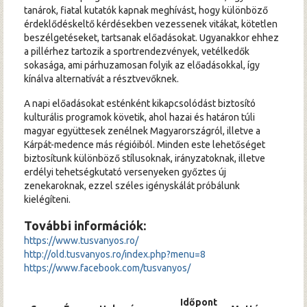
tanárok, fiatal kutatók kapnak meghívást, hogy különböző
érdeklődéskeltő kérdésekben vezessenek vitákat, kötetlen
beszélgetéseket, tartsanak előadásokat. Ugyanakkor ehhez
a pillérhez tartozik a sportrendezvények, vetélkedők
sokasága, ami párhuzamosan folyik az előadásokkal, így
kínálva alternatívát a résztvevőknek.
A napi előadásokat esténként kikapcsolódást biztosító
kulturális programok követik, ahol hazai és határon túli
magyar együttesek zenélnek Magyarországról, illetve a
Kárpát-medence más régióiból. Minden este lehetőséget
biztosítunk különböző stílusoknak, irányzatoknak, illetve
erdélyi tehetségkutató versenyeken győztes új
zenekaroknak, ezzel széles igényskálát próbálunk
kielégíteni.
További információk:
https://www.tusvanyos.ro/
http://old.tusvanyos.ro/index.php?menu=8
https://www.facebook.com/tusvanyos/
Időpont