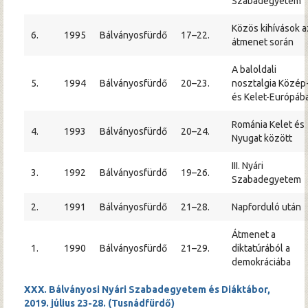
Szabadegyetem
Közös kihívások a
6.
1995
Bálványosfürdő
17–22.
átmenet során
A baloldali
5.
1994
Bálványosfürdő
20–23.
nosztalgia Közép
és Kelet-Európáb
Románia Kelet és
4.
1993
Bálványosfürdő
20–24.
Nyugat között
III. Nyári
3.
1992
Bálványosfürdő
19–26.
Szabadegyetem
2.
1991
Bálványosfürdő
21–28.
Napforduló után
Átmenet a
1.
1990
Bálványosfürdő
21–29.
diktatúrából a
demokráciába
XXX. Bálványosi Nyári Szabadegyetem és Diáktábor,
2019. július 23-28. (Tusnádfürdő)