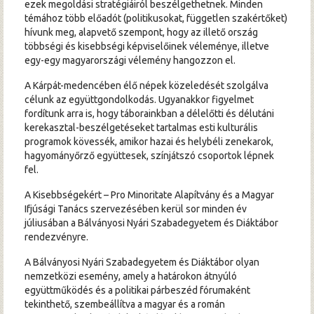
ezek megoldási stratégiáiról beszélgethetnek. Minden
témához több előadót (politikusokat, független szakértőket)
hívunk meg, alapvető szempont, hogy az illető ország
többségi és kisebbségi képviselőinek véleménye, illetve
egy-egy magyarországi vélemény hangozzon el.
A Kárpát-medencében élő népek közeledését szolgálva
célunk az együttgondolkodás. Ugyanakkor figyelmet
fordítunk arra is, hogy táborainkban a délelőtti és délutáni
kerekasztal-beszélgetéseket tartalmas esti kulturális
programok kövessék, amikor hazai és helybéli zenekarok,
hagyományőrző együttesek, színjátszó csoportok lépnek
fel.
A Kisebbségekért – Pro Minoritate Alapítvány és a Magyar
Ifjúsági Tanács szervezésében kerül sor minden év
júliusában a Bálványosi Nyári Szabadegyetem és Diáktábor
rendezvényre.
A Bálványosi Nyári Szabadegyetem és Diáktábor olyan
nemzetközi esemény, amely a határokon átnyúló
együttműködés és a politikai párbeszéd fórumaként
tekinthető, szembeállítva a magyar és a román