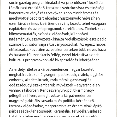
során gazdag programkínálattal várja az időszerű közéleti
témák iránt érdeklődő, tartalmas szórakozásra és minőségi
koncertekre vágyó résztvevőket. Több mint háromszáz
meghívott előadó tart előadást huszonnyolc helyszínen,
ezen kívül számos kísérőrendezvény között lehet válogatni
napközben és az esti programok keretében is. Többek közt
könyvbemutatók, színházi előadások, különböző
intézmények, szervezetek kínálta foglalkozások, este pedig
számos buli sátor várja a tusványosozókat. Az egész napos
előadásokat követően az esti koncerteken több neves hazai
és határon túli zenekar is fellép, ezzel biztosítva az esti
kulturális programokon való kikapcsolódás lehetőségét.
Az erdélyi, illetve a kárpát-medencei magyar közélet
meghatározó személyiségei – politikusok, civilek, egyházi
emberek, akadémikusok, irodalmárok, gazdasági és
egészségügyi szakemberek, művészek – egyaránt jelen
vannak a táborban. Rendezvényünk politikai műhely-
jellegéhez híven, a meghívottak a kárpát-medencei
magyarság aktuális társadalmi és politikai kérdéseiről
tartanak előadásokat, megteremtve az érdemi viták, építő
párbeszédek lehetőségét. Kárpátaljai, felvidéki, vajdasági
fiatalok, illetve európai ifjúsági szervezetek képviselői