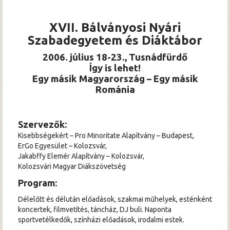
Hírek
XVII. Bálványosi Nyári
Archívum
Szabadegyetem és Diáktábor
2006. július 18-23., Tusnádfürdő
Így is lehet!
Egy másik Magyarország – Egy másik
Románia
Szervezők:
Kisebbségekért – Pro Minoritate Alapítvány – Budapest,
ErGo Egyesület – Kolozsvár,
Jakabffy Elemér Alapítvány – Kolozsvár,
Kolozsvári Magyar Diákszövetség
Program:
Délelőtt és délután előadások, szakmai műhelyek, esténként
koncertek, filmvetítés, táncház, DJ buli. Naponta
sportvetélkedők, színházi előadások, irodalmi estek.