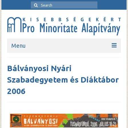
Menu
Kezdőlap
Bálványosi Nyári
Bemutatkozó
Szabadegyetem és Diáktábor
Rendezvények
2006
Pro Minoritate folyóirat
Pro Minoritate könyvsorozat
Kapcsolat