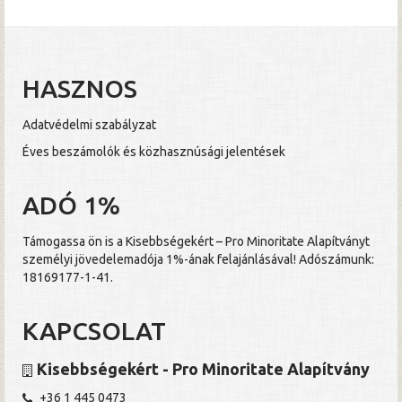
HASZNOS
Adatvédelmi szabályzat
Éves beszámolók és közhasznúsági jelentések
ADÓ 1%
Támogassa ön is a Kisebbségekért – Pro Minoritate Alapítványt
személyi jövedelemadója 1%-ának felajánlásával! Adószámunk:
18169177-1-41.
KAPCSOLAT
Kisebbségekért - Pro Minoritate Alapítvány
+36 1 445 0473