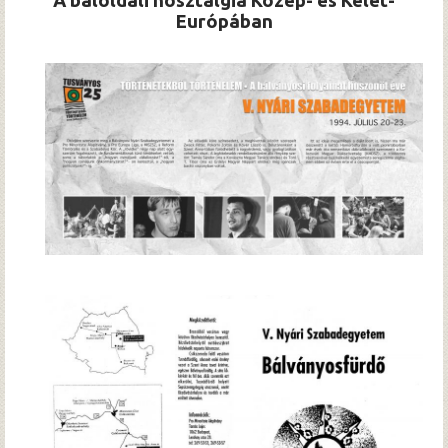
A baloldali nosztalgia Közép- és Kelet-
Hírek
Európában
Archívum