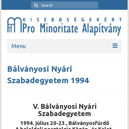
Menu
Kezdőlap
Bálványosi Nyári
Bemutatkozó
Szabadegyetem 1994
Rendezvények
Pro Minoritate folyóirat
V. Bálványosi Nyári
Pro Minoritate könyvsorozat
Szabadegyetem
Kapcsolat
1994. július 20-23., Bálványosfürdő