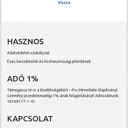
Vissza
HASZNOS
Adatvédelmi szabályzat
Éves beszámolók és közhasznúsági jelentések
ADÓ 1%
Támogassa ön is a Kisebbségekért – Pro Minoritate Alapítványt
személyi jövedelemadója 1%-ának felajánlásával! Adószámunk:
18169177-1-41.
KAPCSOLAT