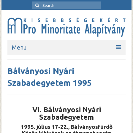
Menu
Kezdőlap
Bálványosi Nyári
Bemutatkozó
Szabadegyetem 1995
Rendezvények
Pro Minoritate folyóirat
VI. Bálványosi Nyári
Pro Minoritate könyvsorozat
Szabadegyetem
Kapcsolat
1995. július 17-22., Bálványosfürdő