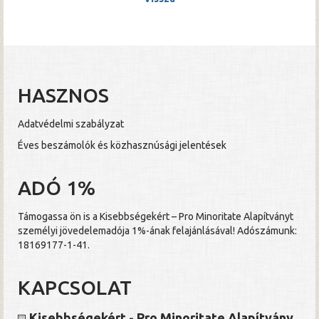
HASZNOS
Adatvédelmi szabályzat
Éves beszámolók és közhasznúsági jelentések
ADÓ 1%
Támogassa ön is a Kisebbségekért – Pro Minoritate Alapítványt
személyi jövedelemadója 1%-ának felajánlásával! Adószámunk:
18169177-1-41.
KAPCSOLAT
Kisebbségekért - Pro Minoritate Alapítvány