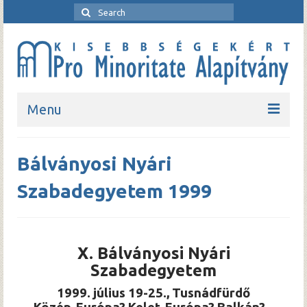
Menu
Kezdőlap
Bálványosi Nyári
Bemutatkozó
Szabadegyetem 1999
Rendezvények
Pro Minoritate folyóirat
X. Bálványosi Nyári
Pro Minoritate könyvsorozat
Szabadegyetem
Kapcsolat
1999. július 19-25., Tusnádfürdő