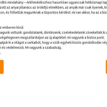
fordító mindahány – Arkhimédészhez hasonlóan ugyancsak hétköznapi tapas
ott az anyai jótanács az örökifjú elmékben, az anyák már csak ilyenek, k
on, és föltettük magunknak a tízpontos kérdést: mi van akkor, ha az a bi
z emberen kívül.
magunk voltunk: gondolataink, döntéseink, cselekedeteink cövekelték ki 
égelegesen megszilárduljon az új alaptétel: mi vagyunk a biztos pont.
gatjuk ki a világot a sarkaiból, hogy a szűk egyheti közös gondolkodás vé
i és védelmezői. Mi vagyunk a szabadság.
.