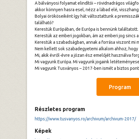
A bálványosi folyamat elindítói – rövidnadrágos világ
akkor könnyen hasra esel, nézz a lábad elé, visszhangz
Bolyai örököseiként így hát változtattunk a premisszák
található?
Kerestük Európában, de Európa is bennünk találtatott.
Kerestük az emberi jogokban, ám az emberi jog sincs a
Kerestük a szabadságban, annak a forrása viszont mi 
Nem kellett sok szabadegyetemi alkalom ahhoz, hogy v
Mi, akik évről-évre a józan ész emelőjét használva for
Mi vagyunk Európa. Mi vagyunk jogaink letéteményese
Mi vagyunk Tusványos – 2017-ben ismét a biztos pont
Program
Részletes program
https://www.tusvanyos.ro/archivum/archivum-2017/
Képek