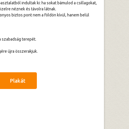
ztalatból indultak ki: ha sokat bámulod a csillagokat,
özelre néznek és távolra látnak.
zonyos biztos pont nem a földön kívül, hanem belül
a szabadság terepét.
gére újra összerakjuk.
Plakát