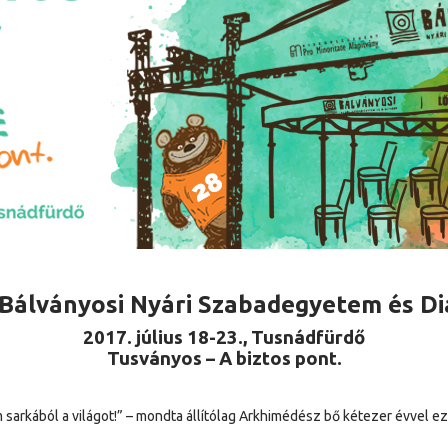
 Bálványosi Nyári Szabadegyetem és D
2017. július 18-23., Tusnádfürdő
Tusványos – A biztos pont.
 sarkából a világot!” – mondta állítólag Arkhimédész bő kétezer évvel ezel