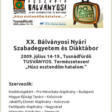
Hírek
Archívum
XX. Bálványosi Nyári
Szabadegyetem és Diáktábor
2009. július 14-19., Tusnádfürdő
TUSVÁNYOS. Természetesen!
„Húsz esztendőm hatalom.”
Szervezők:
Kisebbségekért – Pro Minoritate Alapítvány – Budapest
Magyar Ifjúsági Tanács – Kolozsvár
Jakabffy Elemér Alapítvány – Kolozsvár
Partitipatio Alapítvány – Nagyvárad
Integratio Alapítvány – Temesvár