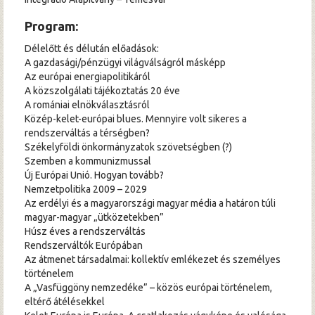
Program:
Délelőtt és délután előadások:
A gazdasági/pénzügyi világválságról másképp
Az európai energiapolitikáról
A közszolgálati tájékoztatás 20 éve
A romániai elnökválasztásról
Közép-kelet-európai blues. Mennyire volt sikeres a
rendszerváltás a térségben?
Székelyföldi önkormányzatok szövetségben (?)
Szemben a kommunizmussal
Új Európai Unió. Hogyan tovább?
Nemzetpolitika 2009 – 2029
Az erdélyi és a magyarországi magyar média a határon túli
magyar-magyar „ütközetekben”
Húsz éves a rendszerváltás
Rendszerváltók Európában
Az átmenet társadalmai: kollektív emlékezet és személyes
történelem
A „Vasfüggöny nemzedéke” – közös európai történelem,
eltérő átélésekkel