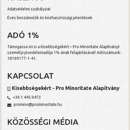
Adatvédelmi szabályzat
Éves beszámolók és közhasznúsági jelentések
ADÓ 1%
Támogassa ön is a Kisebbségekért – Pro Minoritate Alapítványt
személyi jövedelemadója 1%-ának felajánlásával! Adószámunk:
18169177-1-41.
KAPCSOLAT
Kisebbségekért - Pro Minoritate Alapítvány
+36 1 445 0473
promino@prominoritate.hu
KÖZÖSSÉGI MÉDIA