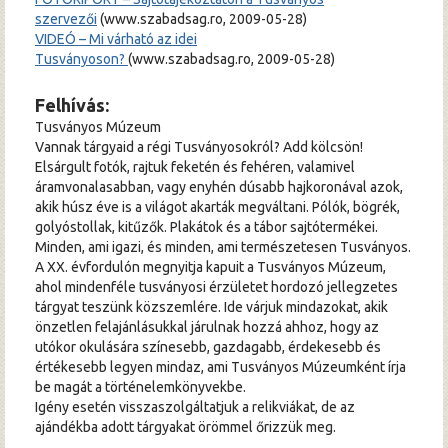
szervezői
(www.szabadsag.ro, 2009-05-28)
VIDEÓ – Mi várható az idei
Tusványoson?
(www.szabadsag.ro, 2009-05-28)
Felhívá
s:
Tusványos Múzeum
Vannak tárgyaid a régi Tusványosokról? Add kölcsön!
Elsárgult fotók, rajtuk feketén és fehéren, valamivel
áramvonalasabban, vagy enyhén dúsabb hajkoronával azok,
akik húsz éve is a világot akarták megváltani. Pólók, bögrék,
golyóstollak, kitűzők. Plakátok és a tábor sajtótermékei.
Minden, ami igazi, és minden, ami természetesen Tusványos.
A XX. évfordulón megnyitja kapuit a Tusványos Múzeum,
ahol mindenféle tusványosi érzületet hordozó jellegzetes
tárgyat teszünk közszemlére. Ide várjuk mindazokat, akik
önzetlen felajánlásukkal járulnak hozzá ahhoz, hogy az
utókor okulására színesebb, gazdagabb, érdekesebb és
értékesebb legyen mindaz, ami Tusványos Múzeumként írja
be magát a történelemkönyvekbe.
Igény esetén visszaszolgáltatjuk a relikviákat, de az
ajándékba adott tárgyakat örömmel őrizzük meg.