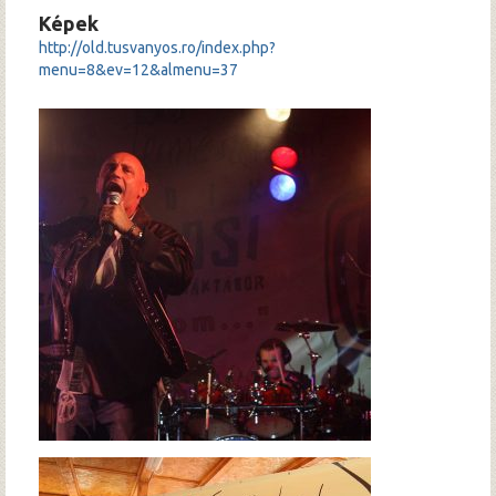
Képek
http://old.tusvanyos.ro/index.php?
menu=8&ev=12&almenu=37