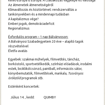
Kelet-Európa is Európa. A csatlakozás vágyképe és valósága
Az átmenetek átmenetiségéről
Klímaváltozás és köztörténet: rendszerváltás a
tankönyvekben és a mindennapi tudásban
A kapitalizmus vége?
Emberi jogok, demokráciadeficit
Regionalizmus
Évfordulós program – 1 nap Bálványoson:
A Bálványosi Szabadegyetem 20 éve – alapító tagok
részvételével
Életfa-avatás
Egyebek: szakmai műhelyek, filmvetítés, táncház,
borkóstoló, sportvetélkedők, színházi előadások, irodalmi
estek, biciklikölcsönző, paintball, információs sátor,
könyvbemutatók, filmvetítések, mankala,
Tusványos
örökzöld
programok stb.
Esténként koncertek:
Július 14. , kedd:
QUIMBY