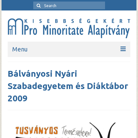
Menu
Kezdőlap
Bálványosi Nyári
Bemutatkozó
Szabadegyetem és Diáktábor
Rendezvények
2009
Pro Minoritate folyóirat
Pro Minoritate könyvsorozat
Kapcsolat