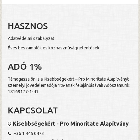
HASZNOS
Adatvédelmi szabályzat
Éves beszámolók és közhasznúsági jelentések
ADÓ 1%
Támogassa ön is a Kisebbségekért – Pro Minoritate Alapítványt
személyi jövedelemadója 1%-ának felajánlásával! Adószámunk:
18169177-1-41.
KAPCSOLAT
Kisebbségekért - Pro Minoritate Alapítvány
+36 1 445 0473