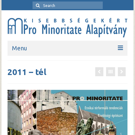
Search
for:
Menu
Kezdőlap
2011 – tél
Bemutatkozó
Rendezvények
Pro Minoritate folyóirat
Pro Minoritate könyvsorozat
Kapcsolat