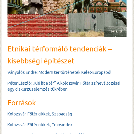
Hírek
Archívum
Etnikai térformáló tendenciák –
kisebbségi építészet
Ványolós Endre: Modern tér történetek Kelet-Európából
Péter László: „Kié itt a tér” A kolozsvári Főtér színeváltozásai
egy diskurzuselemzés tükrében
Források
Kolozsvár, Főtér cikkek, Szabadság
Kolozsvár, Főtér cikkek, Transindex