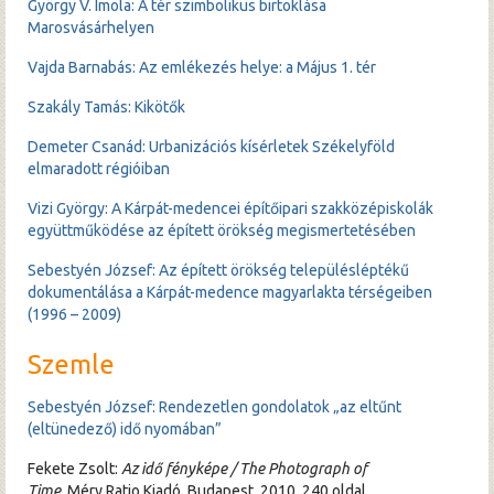
György V. Imola: A tér szimbolikus birtoklása
Marosvásárhelyen
Vajda Barnabás: Az emlékezés helye: a Május 1. tér
Szakály Tamás: Kikötők
Demeter Csanád: Urbanizációs kísérletek Székelyföld
elmaradott régióiban
Vizi György: A Kárpát-medencei építőipari szakközépiskolák
együttműködése az épített örökség megismertetésében
Sebestyén József: Az épített örökség településléptékű
dokumentálása a Kárpát-medence magyarlakta térségeiben
(1996 – 2009)
Szemle
Sebestyén József: Rendezetlen gondolatok „az eltűnt
(eltünedező) idő nyomában”
Fekete Zsolt:
Az idő fényképe / The Photograph of
Time,
Méry Ratio Kiadó, Budapest, 2010, 240 oldal