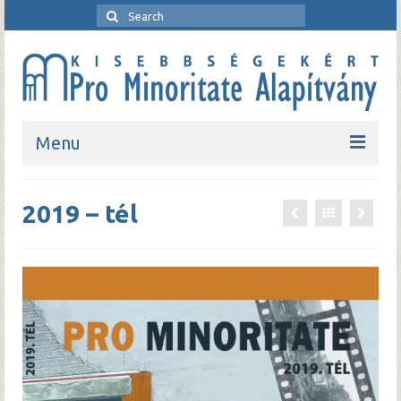
Search
for:
Menu
Kezdőlap
2019 – tél
Bemutatkozó
Rendezvények
Pro Minoritate folyóirat
Pro Minoritate könyvsorozat
Kapcsolat