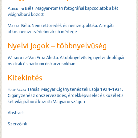
Albertini
Béla: Magyar-román fotógráfiai kapcsolatok a két
világháború között
Makkai
Béla: Nemzettöredék és nemzetpolitika. A regáti
titkos nemzetvédelmi akció mérlege
Nyelvi jogok – többnyelvűség
Weghofer-Vad
Erna Aletta: A többnyelvűség nyelvi ideológiái
osztrák és partiumi diskurzusokban
Kitekintés
Hajnáczky
Tamás: Magyar Cigányzenészek Lapja 1924–1931.
Cigányzenész önszerveződés, érdekképviselet és közélet a
két világháború közötti Magyarországon
Abstract
Szerzőink