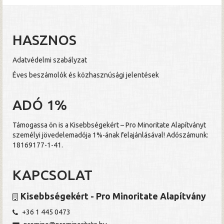
HASZNOS
Adatvédelmi szabályzat
Éves beszámolók és közhasznúsági jelentések
ADÓ 1%
Támogassa ön is a Kisebbségekért – Pro Minoritate Alapítványt
személyi jövedelemadója 1%-ának felajánlásával! Adószámunk:
18169177-1-41.
KAPCSOLAT
Kisebbségekért - Pro Minoritate Alapítvány
+36 1 445 0473