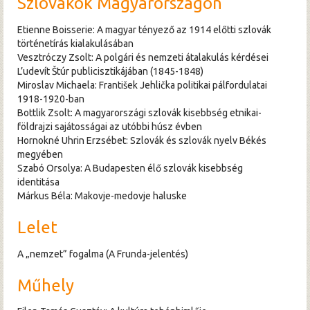
Szlovákok Magyarországon
Etienne Boisserie: A magyar tényező az 1914 előtti szlovák
történetírás kialakulásában
Vesztróczy Zsolt: A polgári és nemzeti átalakulás kérdései
L’udevít Štúr publicisztikájában (1845-1848)
Miroslav Michaela: František Jehlička politikai pálfordulatai
1918-1920-ban
Bottlik Zsolt: A magyarországi szlovák kisebbség etnikai-
földrajzi sajátosságai az utóbbi húsz évben
Hornokné Uhrin Erzsébet: Szlovák és szlovák nyelv Békés
megyében
Szabó Orsolya: A Budapesten élő szlovák kisebbség
identitása
Márkus Béla: Makovje-medovje haluske
Lelet
A „nemzet” fogalma (A Frunda-jelentés)
Műhely