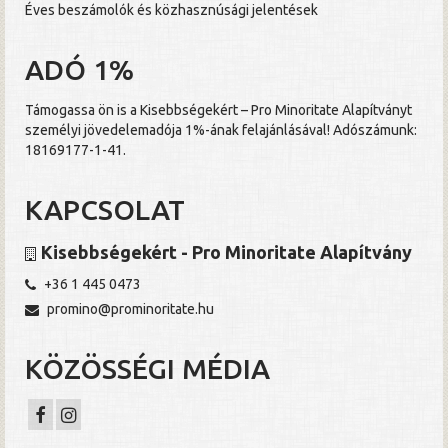
Éves beszámolók és közhasznúsági jelentések
ADÓ 1%
Támogassa ön is a Kisebbségekért – Pro Minoritate Alapítványt
személyi jövedelemadója 1%-ának felajánlásával! Adószámunk:
18169177-1-41.
KAPCSOLAT
Kisebbségekért - Pro Minoritate Alapítvány
+36 1 445 0473
promino@prominoritate.hu
KÖZÖSSÉGI MÉDIA