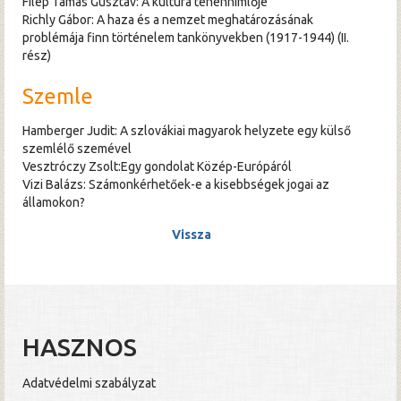
Filep Tamás Gusztáv: A kultúra tehénhimlője
Richly Gábor: A haza és a nemzet meghatározásának
problémája finn történelem tankönyvekben (1917-1944) (II.
rész)
Szemle
Hamberger Judit: A szlovákiai magyarok helyzete egy külső
szemlélő szemével
Vesztróczy Zsolt:Egy gondolat Közép-Európáról
Vizi Balázs: Számonkérhetőek-e a kisebbségek jogai az
államokon?
Vissza
HASZNOS
Adatvédelmi szabályzat