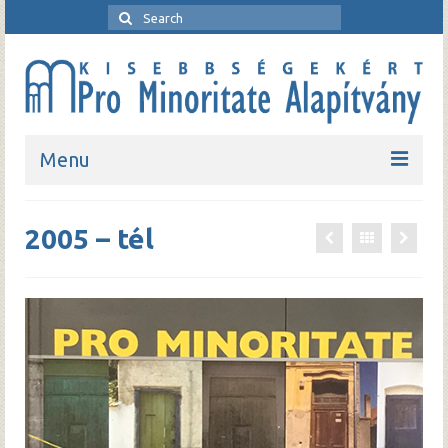
Search
for:
Menu
Kezdőlap
2005 – tél
Bemutatkozó
Rendezvények
Pro Minoritate folyóirat
Pro Minoritate könyvsorozat
Kapcsolat