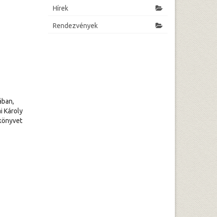
Hírek
Rendezvények
ában,
i Károly
 könyvet