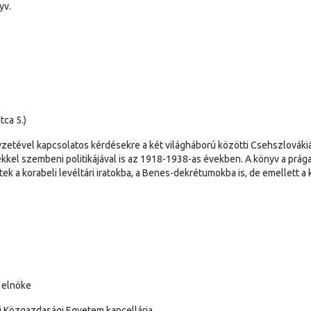
yv.
tca 5.)
yzetével kapcsolatos kérdésekre a két világháború közötti Csehszlováki
kkel szembeni politikájával is az 1918-1938-as években. A könyv a prága
k a korabeli levéltári iratokba, a Benes-dekrétumokba is, de emellett a
 elnöke
ai Közgazdasági Egyetem kancellárja