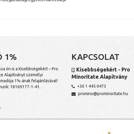
Ó 1%
KAPCSOLAT
a ön is a Kisebbségekért – Pro
Kisebbségekért - Pro
te Alapítványt személyi
Minoritate Alapítvány
madója 1%-ának felajánlásával!
+36 1 445 0473
unk: 18169177-1-41.
promino@prominoritate.hu
!