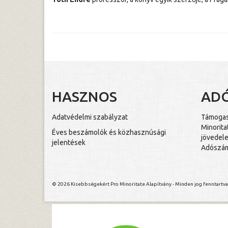
HASZNOS
AD
Adatvédelmi szabályzat
Támogass
Minorita
Éves beszámolók és közhasznúsági
jövedele
jelentések
Adószám
© 2026 Kisebbségekért Pro Minoritate Alapítvány - Minden jog fenntartva