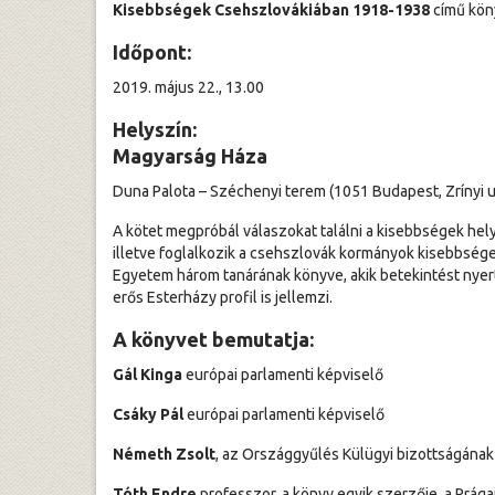
Kisebbségek Csehszlovákiában 1918-1938
című kön
Időpont:
2019. május 22., 13.00
Helyszín:
Magyarság Háza
Duna Palota – Széchenyi terem (1051 Budapest, Zrínyi u
A kötet megpróbál válaszokat találni a kisebbségek hel
illetve foglalkozik a csehszlovák kormányok kisebbsége
Egyetem három tanárának könyve, akik betekintést nyerte
erős Esterházy profil is jellemzi.
A könyvet bemutatja:
Gál Kinga
európai parlamenti képviselő
Csáky Pál
európai parlamenti képviselő
Németh Zsolt
, az Országgyűlés Külügyi bizottságának
Tóth Endre
professzor, a könyv egyik szerzője, a Prág