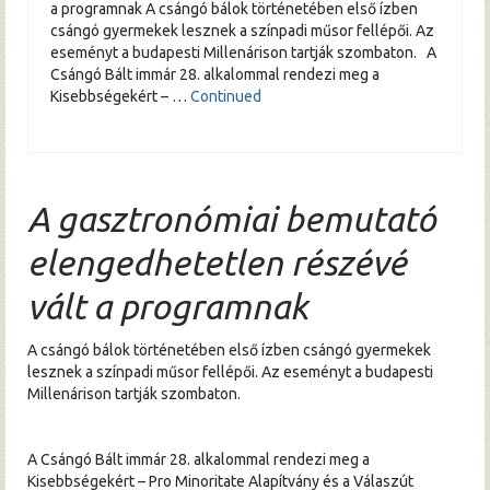
a programnak A csángó bálok történetében első ízben
csángó gyermekek lesznek a színpadi műsor fellépői. Az
eseményt a budapesti Millenárison tartják szombaton. A
Csángó Bált immár 28. alkalommal rendezi meg a
Kisebbségekért – …
Continued
A gasztronómiai bemutató
elengedhetetlen részévé
vált a programnak
A csángó bálok történetében első ízben csángó gyermekek
lesznek a színpadi műsor fellépői. Az eseményt a budapesti
Millenárison tartják szombaton.
A Csángó Bált immár 28. alkalommal rendezi meg a
Kisebbségekért – Pro Minoritate Alapítvány és a Válaszút