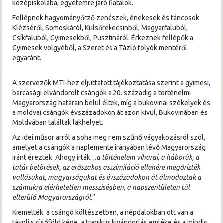
középiskolába, egyetemre járó fiatalok.
Fellépnek hagyományőrző zenészek, énekesek és táncosok
Klézséről, Somoskáról, Külsőrekecsinből, Magyarfaluból,
Csíkfaluból, Gyimesekből, Pusztináról. Érkeznek fellépők a
Gyimesek völgyéből, a Szeret és a Tázló folyók mentéről
egyaránt.
A szervezők MTI-hez eljuttatott tájékoztatása szerint a gyimesi,
barcasági elvándorolt csángók a 20. századig a történelmi
Magyarország határain belül éltek, míg a bukovinai székelyek és
a moldvai csángók évszázadokon át azon kívül, Bukovinában és
Moldvában találtak lakhelyet.
Az idei műsor arról a soha meg nem szűnő vágyakozásról szól,
amelyet a csángók a naplemente irányában lévő Magyarország
iránt éreztek. Ahogy írták: „
a történelem viharai, a háborúk, a
tatár betörések, az erőszakos asszimiláció ellenére megőrizték
vallásukat, magyarságukat és évszázadokon át álmodoztak a
számukra elérhetetlen messziségben, a napszentületen túl
elterülő Magyarországról.
”
Kiemelték: a csángó költészetben, a népdalokban ott van a
távoli szülőföld képe, a tragikus kivándorlás emléke és a mindig