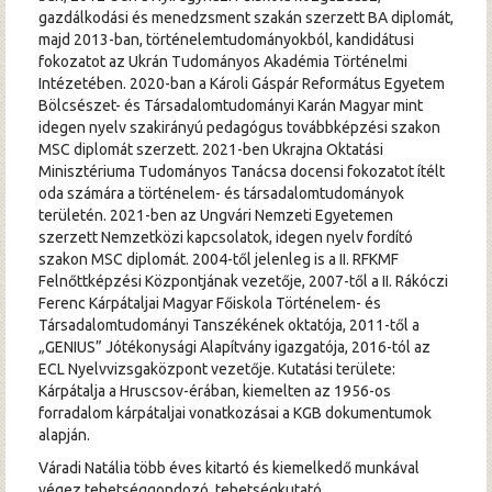
gazdálkodási és menedzsment szakán szerzett BA diplomát,
majd 2013-ban, történelemtudományokból, kandidátusi
fokozatot az Ukrán Tudományos Akadémia Történelmi
Intézetében. 2020-ban a Károli Gáspár Református Egyetem
Bölcsészet- és Társadalomtudományi Karán Magyar mint
idegen nyelv szakirányú pedagógus továbbképzési szakon
MSC diplomát szerzett. 2021-ben Ukrajna Oktatási
Minisztériuma Tudományos Tanácsa docensi fokozatot ítélt
oda számára a történelem- és társadalomtudományok
területén. 2021-ben az Ungvári Nemzeti Egyetemen
szerzett Nemzetközi kapcsolatok, idegen nyelv fordító
szakon MSC diplomát. 2004-től jelenleg is a II. RFKMF
Felnőttképzési Központjának vezetője, 2007-től a II. Rákóczi
Ferenc Kárpátaljai Magyar Főiskola Történelem- és
Társadalomtudományi Tanszékének oktatója, 2011-től a
„GENIUS” Jótékonysági Alapítvány igazgatója, 2016-tól az
ECL Nyelvvizsgaközpont vezetője. Kutatási területe:
Kárpátalja a Hruscsov-érában, kiemelten az 1956-os
forradalom kárpátaljai vonatkozásai a KGB dokumentumok
alapján.
Váradi Natália több éves kitartó és kiemelkedő munkával
végez tehetséggondozó, tehetségkutató,