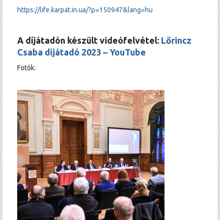
https://life.karpat.in.ua/?p=150947&lang=hu
A díjátadón készült videófelvétel:
Lőrincz
Csaba díjátadó 2023 – YouTube
Fotók: