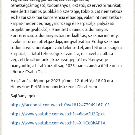
tehetségtámogató, tudományos, oktatói, szervezői munkát,
emellett számos publikáció szerzője, több tucat nemzetközi
és hazai szakmai konferencia előadója, valamint nemzetközi,
kárpát-medencei, magyarországi és kárpátaljai pályázati
projekt megvalósítója. Emellett számos tudományos
konferencia, tudományos bannerkiállítás, szakmai műhely,
szakmai fórum ötletgazdája, megvalósítója. Eddigi szakmai
tudományos munkájára való tekintettel, ami létfontosságú a
kárpátaljai fiatal tehetségek számára, és mivel az általa
végzett kutatómunka, közösségépítő tevékenysége
hiánypótló, a bíráló bizottság 2023-ban számára ítélte oda a
Lőrincz Csaba Díjat.
A díjátadás időpontja: 2023. június 12. (hétfő), 18.00 óra
Helyszíne: Petőfi Irodalmi Múzeum, Díszterem
Sajtóanyagok:
https://facebook.com/watch/?v=1812477949167103
https://www.youtube.com/watch?v=6Iqw5U2Gpxk
https://www.youtube.com/watch?v=XHICqBkAP1A