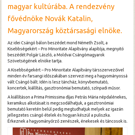
magyar kultúrába. A rendezvény
fővédnöke Novák Katalin,
Magyarország köztársasági elnöke.
Az idei Csángó bálon beszédet mond Németh Zsolt, a
Kisebbségekért – Pro Minoritate Alapítvány alapítója, megnyitó
beszédét Polgár László, a Moldvai Csángómagyarok
Szövetségének elnöke tartja.
A Kisebbségekért – Pro Minoritate Alapítvány társszervezőivel
minden év farsangi időszakában szervezi meg a hagyományossá
vált Csángó bált. Idén is lesz táncház, könyvbemutató,
koncertek, kiállítás, gasztronómiai bemutató, színpadi műsor.
A kiállításon a Prima Primissima díjas Petrás Mária népdalénekes,
keramikus alkotásait is megcsodálhatjuk, a gasztronómiai
bemutató keretén belül pedig megtudhatjuk melyek az igazán
jellegzetes csángó ételek és hogyan készül a puliszka.
Érkeznek a hagyományőrző zenészek, énekesek és táncosok is.