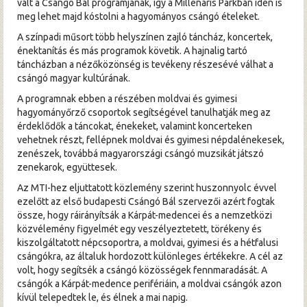
vált a Csángó Bál programjának, így a Millenáris Parkban idén is
meg lehet majd kóstolni a hagyományos csángó ételeket.
A színpadi műsort több helyszínen zajló táncház, koncertek,
énektanítás és más programok követik. A hajnalig tartó
táncházban a nézőközönség is tevékeny részesévé válhat a
csángó magyar kultúrának.
A programnak ebben a részében moldvai és gyimesi
hagyományőrző csoportok segítségével tanulhatják meg az
érdeklődők a táncokat, énekeket, valamint koncerteken
vehetnek részt, fellépnek moldvai és gyimesi népdalénekesek,
zenészek, továbbá magyarországi csángó muzsikát játszó
zenekarok, együttesek.
Az MTI-hez eljuttatott közlemény szerint huszonnyolc évvel
ezelőtt az első budapesti Csángó Bál szervezői azért fogtak
össze, hogy ráirányítsák a Kárpát-medencei és a nemzetközi
közvélemény figyelmét egy veszélyeztetett, törékeny és
kiszolgáltatott népcsoportra, a moldvai, gyimesi és a hétfalusi
csángókra, az általuk hordozott különleges értékekre. A cél az
volt, hogy segítsék a csángó közösségek fennmaradását. A
csángók a Kárpát-medence perifériáin, a moldvai csángók azon
kívül telepedtek le, és élnek a mai napig.