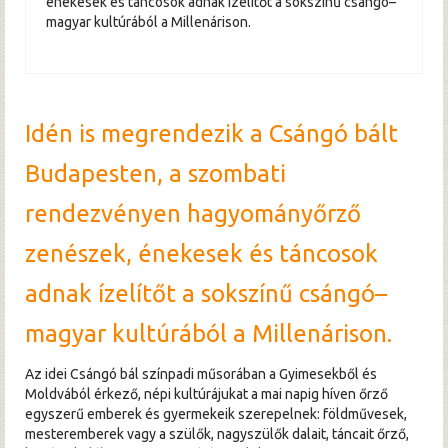
énekesek és táncosok adnak ízelítőt a sokszínű csángó–
magyar kultúrából a Millenárison.
Idén is megrendezik a Csángó bált
Budapesten, a szombati
rendezvényen hagyományőrző
zenészek, énekesek és táncosok
adnak ízelítőt a sokszínű csángó–
magyar kultúrából a Millenárison.
Az idei Csángó bál színpadi műsorában a Gyimesekből és
Moldvából érkező, népi kultúrájukat a mai napig híven őrző
egyszerű emberek és gyermekeik szerepelnek: földművesek,
mesteremberek vagy a szülők, nagyszülők dalait, táncait őrző,