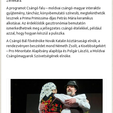
Zenekara.
A programot Csángó falu – moldvai csángó-magyar interaktív
gyűjtemény, táncház, könyvbemutató színesíti, megtekinthetők
lesznek a Prima Primissima-díjas Petrás Mária keramikus
alkotásai. Az érdeklődők gasztronómiai bemutatón
ismerkedhetnek meg a jellegzetes csángó ételekkel, például
azzal, hogy hogyan készül a puliszka.
A Csángó Bál fővédnöke Novák Katalin köztársasági elnök; a
rendezvényen beszédet mond Németh Zsolt, a Kisebbségekért
– Pro Minoritate Alapítvány alapítója és Polgár László, a Moldvai
Csángómagyarok Szövetségének elnöke.