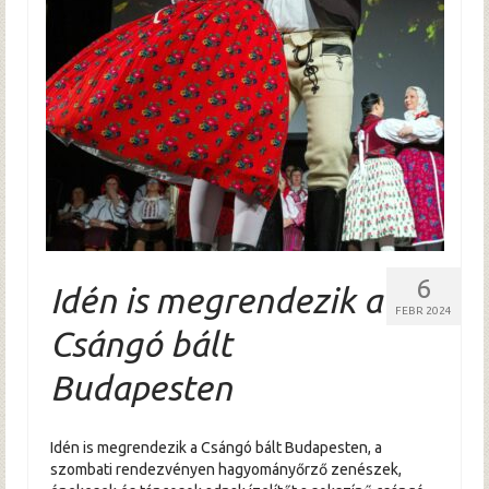
6
Idén is megrendezik a
FEBR 2024
Csángó bált
Budapesten
Idén is megrendezik a Csángó bált Budapesten, a
szombati rendezvényen hagyományőrző zenészek,