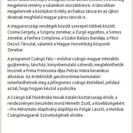
megjelenő remény a valamikori visszatérésre. A táncokban
megjelennek a középkori Erdély archaikus táncai és az újkori
divatnak megfelelő magyar páros táncok is.
A magyarországi vendégek között szerepel többek között
Csoma Gergely, a Szigony zenekar, a Zurgó együttes, a Somos
zenekar, a Fanfara Complexa, a Szabó Balázs Bandája, a Fitos
Dezső Társulat, valamint a Magyar Honvédség Központi
Zenekar.
A programot Csángó falu – moldvai csángó–magyar interaktív
gyűjtemény, táncház, könyvbemutató színesíti, megtekinthetők
lesznek a Prima Primissima díjas Petrás Mária keramikus
alkotásai. Az érdeklődők gasztronómiai bemutatón
ismerkedhetnek meg a jellegzetes csángó ételekkel, például
azzal, hogy hogyan készül a puliszka.
A Csángó bál fővédnöke Novák Katalin köztársasági elnök; a
rendezvényen beszédet mond Németh Zsolt, a Kisebbségekért
– Pro Minoritate Alapítvány alapítója és Polgár László, a Moldvai
Csángómagyarok Szövetségének elnöke.