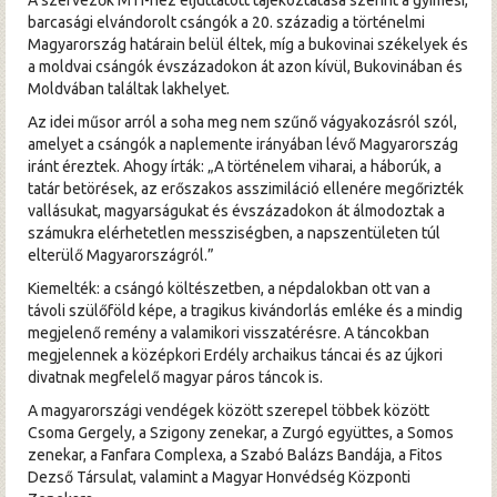
A szervezők MTI-hez eljuttatott tájékoztatása szerint a gyimesi,
barcasági elvándorolt csángók a 20. századig a történelmi
Magyarország határain belül éltek, míg a bukovinai székelyek és
a moldvai csángók évszázadokon át azon kívül, Bukovinában és
Moldvában találtak lakhelyet.
Az idei műsor arról a soha meg nem szűnő vágyakozásról szól,
amelyet a csángók a naplemente irányában lévő Magyarország
iránt éreztek. Ahogy írták: „A történelem viharai, a háborúk, a
tatár betörések, az erőszakos asszimiláció ellenére megőrizték
vallásukat, magyarságukat és évszázadokon át álmodoztak a
számukra elérhetetlen messziségben, a napszentületen túl
elterülő Magyarországról.”
Kiemelték: a csángó költészetben, a népdalokban ott van a
távoli szülőföld képe, a tragikus kivándorlás emléke és a mindig
megjelenő remény a valamikori visszatérésre. A táncokban
megjelennek a középkori Erdély archaikus táncai és az újkori
divatnak megfelelő magyar páros táncok is.
A magyarországi vendégek között szerepel többek között
Csoma Gergely, a Szigony zenekar, a Zurgó együttes, a Somos
zenekar, a Fanfara Complexa, a Szabó Balázs Bandája, a Fitos
Dezső Társulat, valamint a Magyar Honvédség Központi