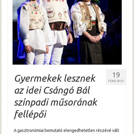
Hírek
Archívum
19
Gyermekek lesznek
FEBR 2025
az idei Csángó Bál
színpadi műsorának
fellépői
A gasztronómiai bemutató elengedhetetlen részévé vált