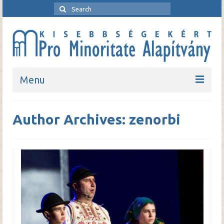
Menu
Kezdőlap
Author Archives: zenorbi
Bemutatkozó
Rendezvények
Pro Minoritate folyóirat
Pro Minoritate könyvsorozat
Kapcsolat