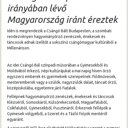
irányában lévő
Magyarország iránt éreztek
Idén is megrendezik a Csángó Bált Budapesten, a szombati
rendezvényen hagyományőrző zenészek, énekesek és
táncosok adnak ízelítőt a sokszínű csángómagyar kultúrából a
Millenárison.
Az idei Csángó Bál színpadi műsorában a Gyimesekből és
Moldvából érkező, népi kultúrájukat a mai napig híven őrző
egyszerű emberek és gyermekeik szerepelnek: földművesek,
mesteremberek vagy a szülők, nagyszülők dalait, táncait őrző,
középiskolába, egyetemre járó fiatalok.
Fellépnek hagyományőrző zenészek, énekesek és táncosok
Klézséről, Somoskáról, Külsőrekecsinből, Magyarfaluból,
Csíkfaluból, Gyimesekből, Pusztináról. Érkeznek fellépők a
Gyimesek völgyéből, a Szeret és a Tázló folyók mentéről
egyaránt.