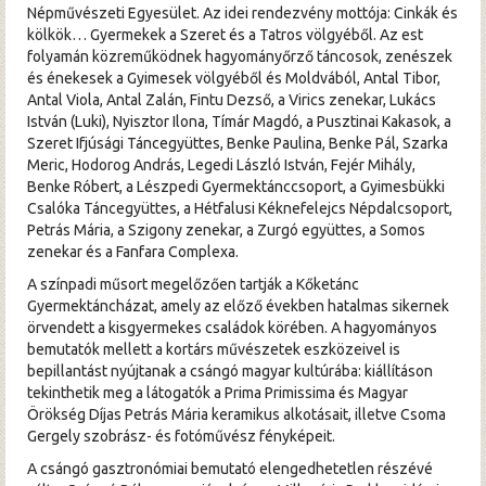
Népművészeti Egyesület. Az idei rendezvény mottója: Cinkák és
kölkök… Gyermekek a Szeret és a Tatros völgyéből. Az est
folyamán közreműködnek hagyományőrző táncosok, zenészek
és énekesek a Gyimesek völgyéből és Moldvából, Antal Tibor,
Antal Viola, Antal Zalán, Fintu Dezső, a Virics zenekar, Lukács
István (Luki), Nyisztor Ilona, Tímár Magdó, a Pusztinai Kakasok, a
Szeret Ifjúsági Táncegyüttes, Benke Paulina, Benke Pál, Szarka
Meric, Hodorog András, Legedi László István, Fejér Mihály,
Benke Róbert, a Lészpedi Gyermektánccsoport, a Gyimesbükki
Csalóka Táncegyüttes, a Hétfalusi Kéknefelejcs Népdalcsoport,
Petrás Mária, a Szigony zenekar, a Zurgó együttes, a Somos
zenekar és a Fanfara Complexa.
A színpadi műsort megelőzően tartják a Kőketánc
Gyermektáncházat, amely az előző években hatalmas sikernek
örvendett a kisgyermekes családok körében. A hagyományos
bemutatók mellett a kortárs művészetek eszközeivel is
bepillantást nyújtanak a csángó magyar kultúrába: kiállításon
tekinthetik meg a látogatók a Prima Primissima és Magyar
Örökség Díjas Petrás Mária keramikus alkotásait, illetve Csoma
Gergely szobrász- és fotóművész fényképeit.
A csángó gasztronómiai bemutató elengedhetetlen részévé