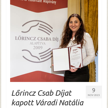
9
Lőrincz Csab Díjat
NOV 2023
kapott Váradi Natália