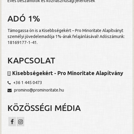
Éves beszámolók és közhasznúsági jelentések
ADÓ 1%
Támogassa ön is a Kisebbségekért – Pro Minoritate Alapítványt
személyi jövedelemadója 1%-ának felajánlásával! Adószámunk:
18169177-1-41.
KAPCSOLAT
Kisebbségekért - Pro Minoritate Alapítvány
+36 1 445 0473
promino@prominoritate.hu
KÖZÖSSÉGI MÉDIA