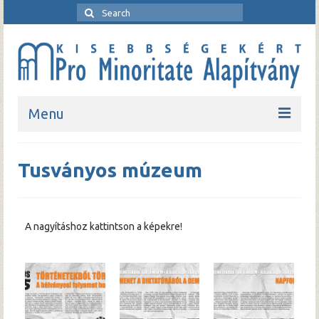
Menu
Kezdőlap
Tusványos múzeum
Bemutatkozó
Rendezvények
A nagyításhoz kattintson a képekre!
Pro Minoritate folyóirat
Pro Minoritate könyvsorozat
Kapcsolat