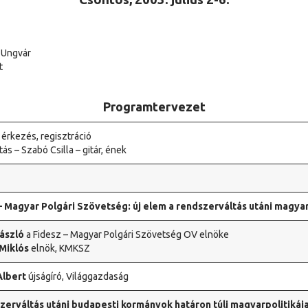
 Ungvár
t
Programtervezet
 érkezés, regisztráció
tás – Szabó Csilla – gitár, ének
– Magyar Polgári Szövetség: új elem a rendszerváltás utáni magyar
ászló
a Fidesz – Magyar Polgári Szövetség OV elnöke
Miklós
elnök, KMKSZ
Albert
újságíró, Világgazdaság
zerváltás utáni budapesti kormányok határon túli magyarpolitikáj