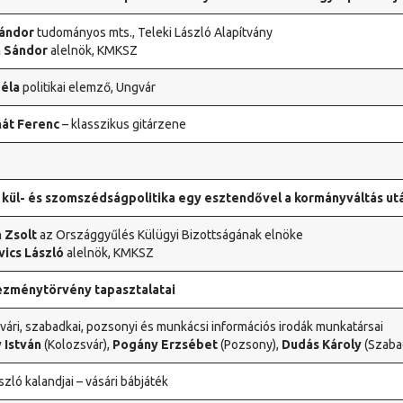
Nándor
tudományos mts., Teleki László Alapítvány
n Sándor
alelnök, KMKSZ
éla
politikai elemző, Ungvár
rnát Ferenc
– klasszikus gitárzene
kül- és szomszédságpolitika egy esztendővel a kormányváltás ut
 Zsolt
az Országgyűlés Külügyi Bizottságának elnöke
ics László
alelnök, KMKSZ
ezménytörvény tapasztalatai
vári, szabadkai, pozsonyi és munkácsi információs irodák munkatársai
 István
(Kolozsvár),
Pogány Erzsébet
(Pozsony),
Dudás Károly
(Szaba
szló kalandjai – vásári bábjáték