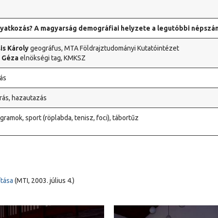
atkozás? A magyarság demográfiai helyzete a legutóbbi népszá
sis Károly
geográfus, MTA Földrajztudományi Kutatóintézet
y Géza
elnökségi tag, KMKSZ
ás
rás, hazautazás
gramok, sport (röplabda, tenisz, foci), tábortűz
ítása
(MTI, 2003. július 4.)