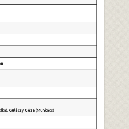
án
dka),
Gulácsy Géza
(Munkács)