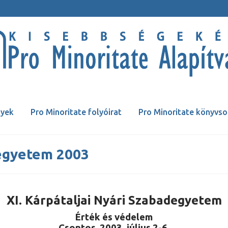
yek
Pro Minoritate folyóirat
Pro Minoritate könyvso
degyetem 2003
XI. Kárpátaljai Nyári Szabadegyetem
Érték és védelem
Csontos, 2003. július 2-6.