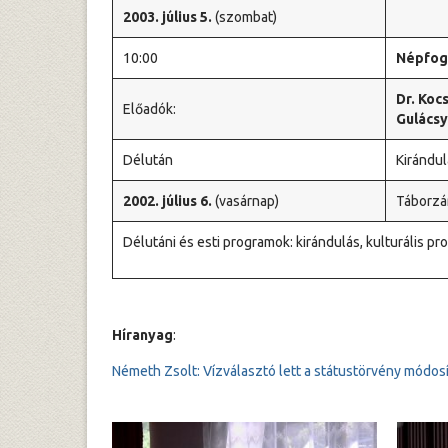
2003. július 5.
(szombat)
10:00
Népfogy
Dr. Koc
Előadók:
Gulács
Délután
Kirándul
2002. július 6.
(vasárnap)
Táborzá
Délutáni és esti programok: kirándulás, kulturális pro
Híranyag
:
Németh Zsolt: Vízválasztó lett a státustörvény módos