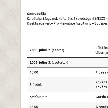
Szervezők:
Kárpátaljai Magyarok Kulturális Szövetsége (KMKSZ) –
Kisebbségekért – Pro Minoritate Alapítvány – Budapes
délután:
2003. július 2.
(szerda)
tábornyi
2003. július 3.
(csütörtök)
10:00
Fidesz 
Kövér L
Előadók:
Kovács 
Moderátor:
Gazda 
15:00
A rends