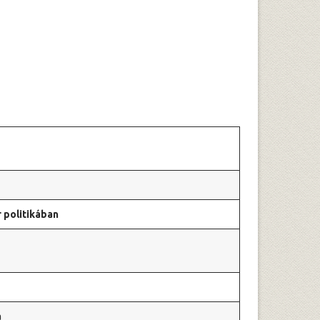
 politikában
a