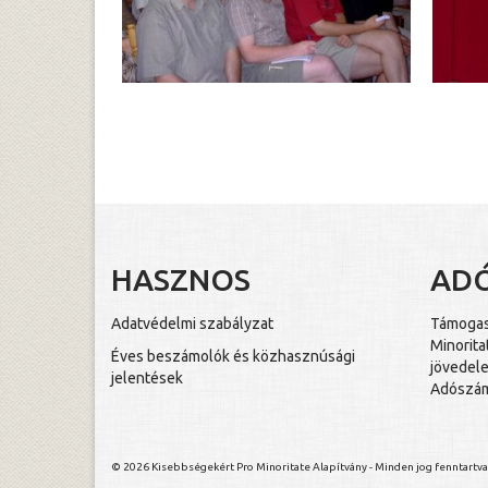
HASZNOS
AD
Adatvédelmi szabályzat
Támogass
Minorita
Éves beszámolók és közhasznúsági
jövedele
jelentések
Adószám
© 2026 Kisebbségekért Pro Minoritate Alapítvány - Minden jog fenntartva