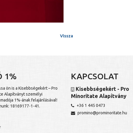
Vissza
Ó 1%
KAPCSOLAT
a ön is a Kisebbségekért – Pro
Kisebbségekért - Pro
te Alapítványt személyi
Minoritate Alapítvány
madója 1%-ának felajánlásával!
+36 1 445 0473
unk: 18169177-1-41.
promino@prominoritate.hu
!