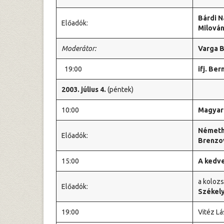
Bárdi 
Előadók:
Milová
Moderátor:
Varga B
19:00
ifj. Be
2003. július 4.
(péntek)
10:00
Magyar 
Németh
Előadók:
Brenzov
15:00
A kedv
a kolozs
Előadók:
Székely
19:00
Vitéz Lá