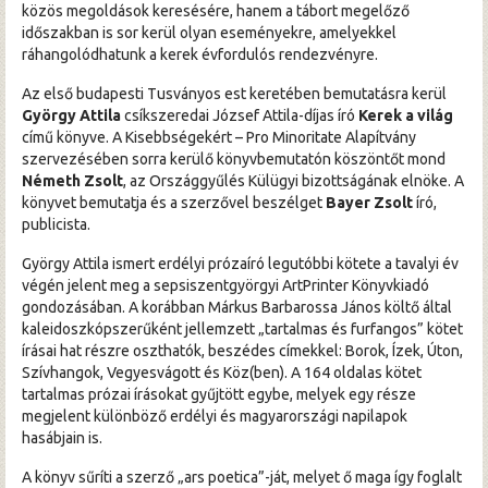
közös megoldások keresésére, hanem a tábort megelőző
Hírek
időszakban is sor kerül olyan eseményekre, amelyekkel
ráhangolódhatunk a kerek évfordulós rendezvényre.
Archívum
Az első budapesti Tusványos est keretében bemutatásra kerül
György Attila
csíkszeredai József Attila-díjas író
Kerek a világ
című könyve. A Kisebbségekért – Pro Minoritate Alapítvány
szervezésében sorra kerülő könyvbemutatón köszöntőt mond
Németh Zsolt
, az Országgyűlés Külügyi bizottságának elnöke. A
könyvet bemutatja és a szerzővel beszélget
Bayer Zsolt
író,
publicista.
György Attila ismert erdélyi prózaíró legutóbbi kötete a tavalyi év
végén jelent meg a sepsiszentgyörgyi ArtPrinter Könyvkiadó
gondozásában. A korábban Márkus Barbarossa János költő által
kaleidoszkópszerűként jellemzett „tartalmas és furfangos” kötet
írásai hat részre oszthatók, beszédes címekkel: Borok, Ízek, Úton,
Szívhangok, Vegyesvágott és Köz(ben). A 164 oldalas kötet
tartalmas prózai írásokat gyűjtött egybe, melyek egy része
megjelent különböző erdélyi és magyarországi napilapok
hasábjain is.
A könyv sűríti a szerző „ars poetica”-ját, melyet ő maga így foglalt