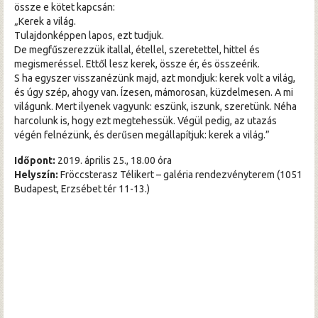
össze e kötet kapcsán:
„Kerek a világ.
Tulajdonképpen lapos, ezt tudjuk.
De megfűszerezzük itallal, étellel, szeretettel, hittel és
megismeréssel. Ettől lesz kerek, össze ér, és összeérik.
S ha egyszer visszanézünk majd, azt mondjuk: kerek volt a világ,
és úgy szép, ahogy van. Ízesen, mámorosan, küzdelmesen. A mi
világunk. Mert ilyenek vagyunk: eszünk, iszunk, szeretünk. Néha
harcolunk is, hogy ezt megtehessük. Végül pedig, az utazás
végén felnézünk, és derűsen megállapítjuk: kerek a világ.”
Időpont:
2019. április 25., 18.00 óra
Helyszín:
Fröccsterasz Télikert – galéria rendezvényterem (1051
Budapest, Erzsébet tér 11-13.)