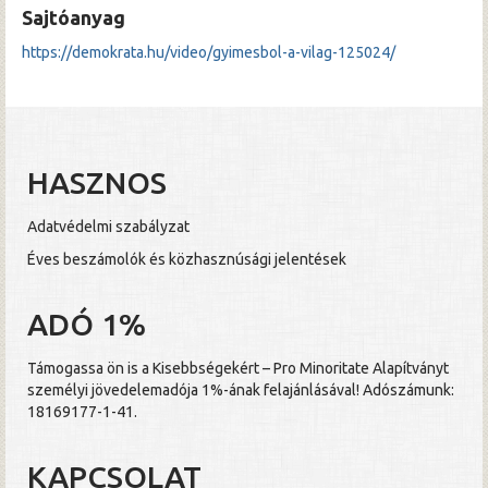
Sajtóanyag
https://demokrata.hu/video/gyimesbol-a-vilag-125024/
HASZNOS
Adatvédelmi szabályzat
Éves beszámolók és közhasznúsági jelentések
ADÓ 1%
Támogassa ön is a Kisebbségekért – Pro Minoritate Alapítványt
személyi jövedelemadója 1%-ának felajánlásával! Adószámunk:
18169177-1-41.
KAPCSOLAT