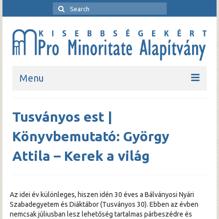
Menu
Kezdőlap
Tusványos est |
Bemutatkozó
Könyvbemutató: György
Rendezvények
Attila – Kerek a világ
Pro Minoritate folyóirat
Pro Minoritate könyvsorozat
Az idei év különleges, hiszen idén 30 éves a Bálványosi Nyári
Szabadegyetem és Diáktábor (Tusványos 30). Ebben az évben
Kapcsolat
nemcsak júliusban lesz lehetőség tartalmas párbeszédre és