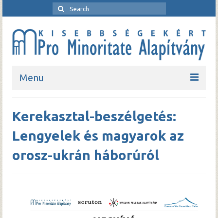
Menu
Kezdőlap
Kerekasztal-beszélgetés:
Bemutatkozó
Lengyelek és magyarok az
Rendezvények
orosz-ukrán háborúról
Pro Minoritate folyóirat
Pro Minoritate könyvsorozat
Kapcsolat