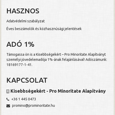
HASZNOS
Adatvédelmi szabályzat
Éves beszámolók és közhasznúsági jelentések
ADÓ 1%
Támogassa ön is a Kisebbségekért – Pro Minoritate Alapítványt
személyi jövedelemadója 1%-ának felajánlásával! Adószámunk:
18169177-1-41.
KAPCSOLAT
Kisebbségekért - Pro Minoritate Alapítvány
+36 1 445 0473
promino@prominoritate.hu