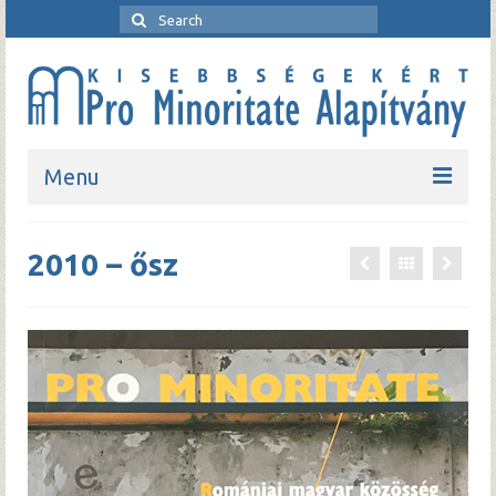
Search
for:
Menu
Kezdőlap
2010 – ősz
Bemutatkozó
Rendezvények
Pro Minoritate folyóirat
Pro Minoritate könyvsorozat
Kapcsolat