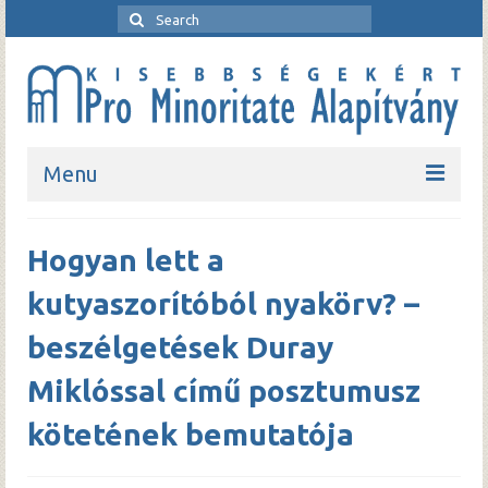
Menu
Kezdőlap
Hogyan lett a
Bemutatkozó
kutyaszorítóból nyakörv? –
Rendezvények
beszélgetések Duray
Pro Minoritate folyóirat
Miklóssal című posztumusz
Pro Minoritate könyvsorozat
kötetének bemutatója
Kapcsolat