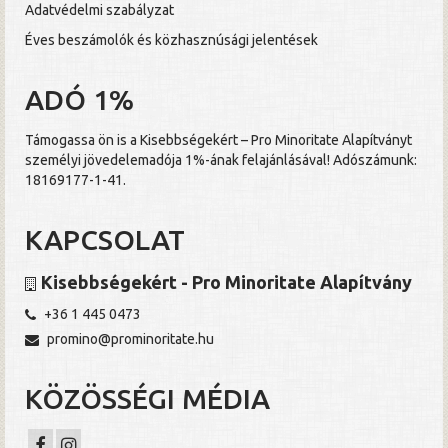
Adatvédelmi szabályzat
Éves beszámolók és közhasznúsági jelentések
ADÓ 1%
Támogassa ön is a Kisebbségekért – Pro Minoritate Alapítványt
személyi jövedelemadója 1%-ának felajánlásával! Adószámunk:
18169177-1-41.
KAPCSOLAT
Kisebbségekért - Pro Minoritate Alapítvány
+36 1 445 0473
promino@prominoritate.hu
KÖZÖSSÉGI MÉDIA