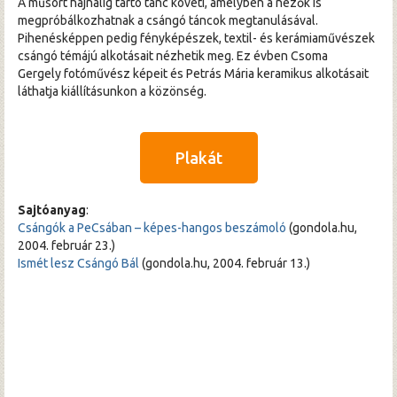
A műsort hajnalig tartó tánc követi, amelyben a nézők is
megpróbálkozhatnak a csángó táncok megtanulásával.
Pihenésképpen pedig fényképészek, textil- és kerámiaművészek
csángó témájú alkotásait nézhetik meg. Ez évben Csoma
Gergely fotóművész képeit és Petrás Mária keramikus alkotásait
láthatja kiállításunkon a közönség.
Plakát
Sajtóanyag
:
Csángók a PeCsában – képes-hangos beszámoló
(gondola.hu,
2004. február 23.)
Ismét lesz Csángó Bál
(gondola.hu, 2004. február 13.)