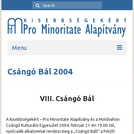
Menu
Kezdőlap
Csángó Bál 2004
Bemutatkozó
Rendezvények
VIII. Csángó Bál
Pro Minoritate folyóirat
Pro Minoritate könyvsorozat
A Kisebbségekért – Pro Minoritate Alapítvány és a Moldvahon
Csángó Kulturális Egyesület 2004. február 21-én 19.00-tól,
Kapcsolat
nyolcadik alkalommal rendezi meg a „Csángó Bált” a Petőfi