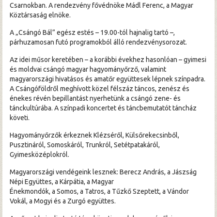
Csarnokban. A rendezvény fővédnöke Mádl Ferenc, a Magyar
Hírek
Köztársaság elnöke.
Archívum
A „Csángó Bál” egész estés – 19.00-tól hajnalig tartó –,
párhuzamosan futó programokból álló rendezvénysorozat.
Az idei műsor keretében – a korábbi évekhez hasonlóan – gyimesi
és moldvai csángó magyar hagyományőrző, valamint
magyarországi hivatásos és amatőr együttesek lépnek színpadra.
A Csángóföldről meghívott közel félszáz táncos, zenész és
énekes révén bepillantást nyerhetünk a csángó zene- és
tánckultúrába. A színpadi koncertet és táncbemutatót táncház
követi.
Hagyományőrzők érkeznek Klézséről, Külsőrekecsinből,
Pusztináról, Somoskáról, Trunkról, Setétpatakáról,
Gyimesközéplokról.
Magyarországi vendégeink lesznek: Berecz András, a Jászság
Népi Együttes, a Kárpátia, a Magyar
Énekmondók, a Somos, a Tatros, a Tűzkő Szeptett, a Vándor
Vokál, a Mogyi és a Zurgó együttes.